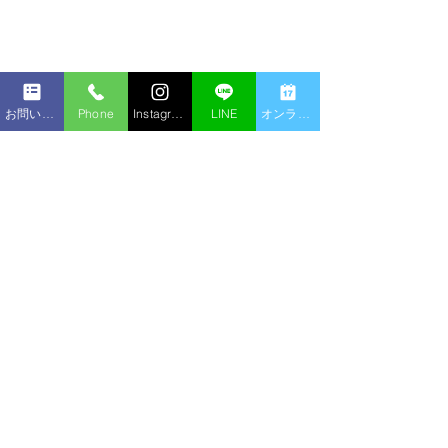
お問い合わせフォーム
Phone
Instagram
LINE
オンライン予約
ジャルプロスーパーハイ
ララドクター初
ドロ導入
ペーン中
ジャルプロスーパーハイドロ
人気のララピール
コメント
は、注入ポイントが決まって
専用として成分強
おり、顔を支える柱である
ラドクターに進化
「リガメント(支持靭帯)」を
特許取得成分を配
コメントを追加…
強化し、リフトアップ効果が
の製剤を使用し、
期待できます。 また、ヒアル
リングに起こりが