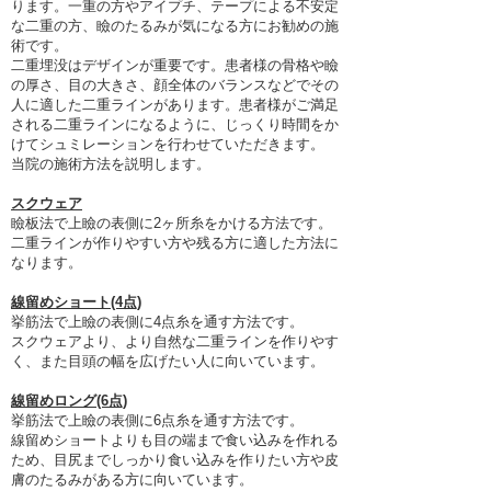
ります。一重の方やアイプチ、テープによる不安定
な二重の方、瞼のたるみが気になる方にお勧めの施
術です。
二重埋没はデザインが重要です。患者様の骨格や瞼
の厚さ、目の大きさ、顔全体のバランスなどでその
人に適した二重ラインがあります。患者様がご満足
される二重ラインになるように、じっくり時間をか
けてシュミレーションを行わせていただきます。
当院の施術方法を説明します。
スクウェア
瞼板法で上瞼の表側に2ヶ所糸をかける方法です。
二重ラインが作りやすい方や残る方に適した方法に
なります。
線留めショート(4点)
挙筋法で上瞼の表側に4点糸を通す方法です。
スクウェアより、より自然な二重ラインを作りやす
く、また目頭の幅を広げたい人に向いています。
線留めロング(6点)
挙筋法で上瞼の表側に6点糸を通す方法です。
線留めショートよりも目の端まで食い込みを作れる
ため、目尻までしっかり食い込みを作りたい方や皮
膚のたるみがある方に向いています。