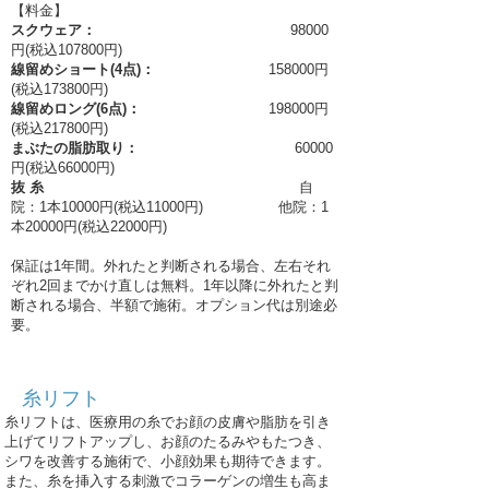
【料金】
スクウェア：
98000
円(税込107800円)
線留めショート(4点)：
158000円
(税込173800円)
線留めロング(6点)：
198000円
(税込217800円)
まぶたの脂肪取り：
60000
円(税込66000円)
抜 糸
自
院：1本10000円(税込11000円)
​
他院：1
本20000円(税込22000円)
保証は1年間。外れたと判断される場合、左右それ
ぞれ2回までかけ直しは無料。1年以降に外れたと判
断される場合、半額で施術。オプション代は別途必
要。
糸リフト
糸リフトは、医療用の糸でお顔の皮膚や脂肪を引き
上げてリフトアップし、お顔のたるみやもたつき、
シワを改善する施術で、小顔効果も期待できます。
​また、糸を挿入する刺激でコラーゲンの増生も高ま