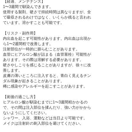
【経過、メンテナンス】
1〜3週間で馴染んできます。
使用する製剤、硬さで持続時間は異なりますが、全
て吸収されるわけではなく、いくらか残ると言われ
ています。溶かすことも可能です。
【リスク・副作用】
内出血を起こす可能性があります。内出血は出現か
ら1〜2週間程で改善します。
注射部位が一時的に膨らむことがあります。
血管にヒアルロン酸が詰まる（血管塞栓）可能性が
あります。その際は溶解する必要があります。
硬さやしこりを感じることがありますが、徐々に改
善します。
皮膚の薄いところに注入すると、青白く見えるチン
ダル現象が起きることがあります。
稀に感染やアレルギーを起こすことがあります。
【術後の過ごし方】
ヒアルロン酸が馴染むまでに1〜3週間程かかるの
で、その間は注入部位を揉んだり、強い力がかから
ないようにしてください。
シャワー、入浴、運動などは当日より可能です。
メイクは注射針の刺入部位を避けてください。