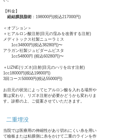
【料金】
経結膜脱脂術
：198000円(税込217000円)
＜オプション＞
＋ヒアルロン酸注射(目元の窪みを改善する注射)
メディトックス社製ニューラミス
1cc34800円(税込38280円)〜
アラガン社製ジュビダームビスタ
1cc54800円 (税込60280円)〜
＋LIZNE(リズネ)注射(目元のハリを出す注射)
1cc18000円(税込19800円)
3回コース50000円(税込55000円)
お目元の状況によってヒアルロン酸を入れる場所や
量は変わり、リズネ注射が必要かどうかも変わりま
す。診察の上、ご提案させていただきます。
二重埋没
当院では医療用の伸縮性があり切れにくい糸を用い
て瞼板または粘膜側に糸をかけて二重のラインを作