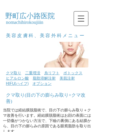
​野町広小路医院
nomachihirokoujiiin
美容皮膚科、美容外科メニュー
クマ取り
二重埋没
糸リフト
ボトックス
ヒアルロン酸
脂肪溶解注射
美肌注射
​
HIFU(ハイフ)
​
オプション
​クマ取り(目の下の膨らみ取り+クマ改
善)
当院では経結膜脱脂術で、目の下の膨らみ取り＋ク
マ改善を行います。経結膜脱脂術はお顔の表面には
一切傷がつかない方法で、下瞼の裏側にある結膜か
ら、目の下の膨らみの原因である眼窩脂肪を取り出
します。