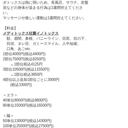
ボトックスは熱に弱いため、長風呂、サウナ、岩盤
浴などの身体が温まる行為は1週間控えてくださ
い。
マッサージや激しい運動は1週間控えてください。
【料金】
メディトックス社製イノトックス
額、眉間、鼻根、バニーライン、目尻、目の下、
目頭、タレ目、ガミースマイル、人中短縮、
口角、あごetc.
1部位4000円(税込4400円)
2部位7500円(税込8250円)
←1部位税込4125円
3部位10500円(税込11550円)
←1部位税込3850円
4部位以上追加1部位ごとに3000円
(税込3300円)
＜エラ＞
40単位8000円(税込8800円)
80単位15000円(税込16500円)
＜脇＞
50単位13000円(税込14300円)
100単位25000円(税込27500円)