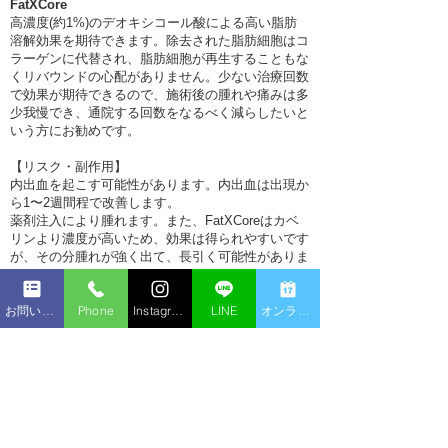
FatXCore
高濃度(約1%)のデオキシコール酸による高い脂肪
溶解効果を期待できます。除去された脂肪細胞はコ
ラーゲンに代替され、脂肪細胞が再生することもな
くリバウンドの心配がありません。少ない治療回数
で効果が期待できるので、施術後の腫れや痛みは多
少我慢でき、通院する回数をなるべく減らしたいと
いう方にお勧めです。
【リスク・副作用】
内出血を起こす可能性があります。内出血は出現か
ら1〜2週間程で改善します。
薬剤注入により腫れます。また、FatXCoreはカベ
リンより濃度が高いため、効果は得られやすいです
が、その分腫れが強く出て、長引く可能性がありま
す。
熱感・痛み・発赤が一時的に出る可能性があります
お問い合わせフォーム
Phone
Instagram
LINE
オンライン予約
が、腫れの改善とともに徐々に改善していきます。
注入部位によっては、口の開けにくさを感じる可能
性があります。
硬さやしこりを感じることがありますが、徐々に改
善します。
稀にアレルギーを起こすことがあります。
【術後の過ごし方】