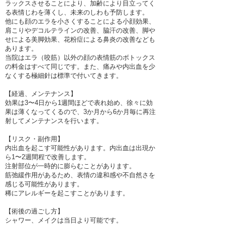
ラックスさせることにより、加齢により目立ってく
る表情じわを薄くし、未来のしわも予防します。
他にも顔のエラを小さくすることによる小顔効果、
肩こりやデコルテラインの改善、脇汗の改善、脚や
せによる美脚効果、花粉症による鼻炎の改善なども
あります。
当院はエラ（咬筋）以外の顔の表情筋のボトックス
の料金はすべて同じです。また、痛みや内出血を少
なくする極細針は標準で付いてきます。
【経過、メンテナンス】
効果は3〜4日から1週間ほどで表れ始め、徐々に効
果は薄くなってくるので、3か月から6か月毎に再注
射してメンテナンスを行います。
【リスク・副作用】
内出血を起こす可能性があります。内出血は出現か
ら1〜2週間程で改善します。
注射部位が一時的に膨らむことがあります。
筋弛緩作用があるため、表情の違和感や不自然さを
感じる可能性があります。
稀にアレルギーを起こすことがあります。
【術後の過ごし方】
シャワー、メイクは当日より可能です。