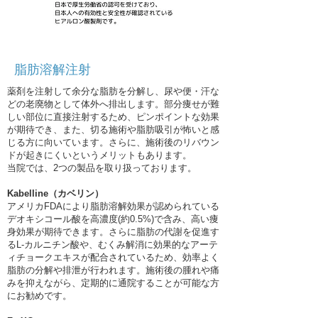
脂肪溶解注射
薬剤を注射して余分な脂肪を分解し、尿や便・汗な
どの老廃物として体外へ排出します。部分痩せが難
しい部位に直接注射するため、ピンポイントな効果
が期待でき、また、切る施術や脂肪吸引が怖いと感
じる方に向いています。さらに、施術後のリバウン
ドが起きにくいというメリットもあります。
当院では、2つの製品を取り扱っております。
Kabelline（カベリン）
アメリカFDAにより脂肪溶解効果が認められている
デオキシコール酸を高濃度(約0.5%)で含み、高い痩
身効果が期待できます。さらに脂肪の代謝を促進す
るL-カルニチン酸や、むくみ解消に効果的なアーテ
ィチョークエキスが配合されているため、効率よく
脂肪の分解や排泄が行われます。施術後の腫れや痛
みを抑えながら、定期的に通院することが可能な方
にお勧めです。