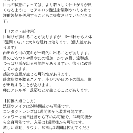
目元の状態によっては、より若々しく仕上がりが良
くなるように、ヒアルロン酸注射製剤やハリを出す
注射製剤を併用することもご提案させていただきま
す。
【リスク・副作用】
目周りが腫れることがありますが、3〜4日から大体
1週間くらいで大きな腫れは治ります。(個人差があ
ります)
内出血や目の充血が一時的に出ることがあります。
目のごろつきや目やにの増加、かすみ目、違和感、
つっぱり感が出る可能性がありますが、徐々に改善
していきます。
感染や血腫が生じる可能性があります。
眼窩脂肪を取ることで、小ジワや目の下の凹み、影
が出現することがあります。
稀にアレルギー反応などが生じることがあります。
【術後の過ごし方】
洗顔やメイクは24時間後から可能です。
コンタクトレンズは1週間後から装着可能です。
シャワーは当日は首から下のみ可能で、24時間後か
ら全身可能です。入浴は1週間後から可能です。
激しい運動、サウナ、飲酒は1週間は控えてくださ
い。