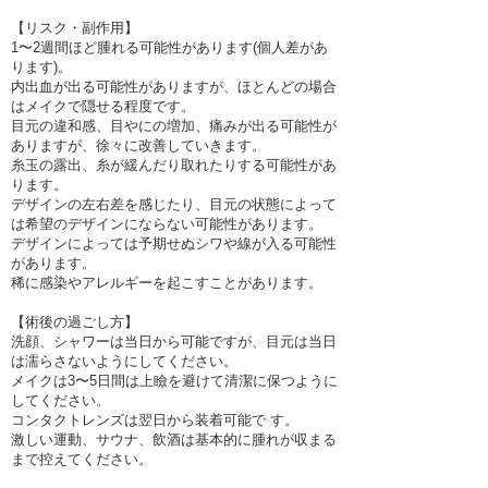
【リスク・副作用】
1〜2週間ほど腫れる可能性があります(個人差があ
ります)。
内出血が出る可能性がありますが、ほとんどの場合
はメイクで隠せる程度です。
目元の違和感、目やにの増加、痛みが出る可能性が
ありますが、徐々に改善していきます。
糸玉の露出、糸が緩んだり取れたりする可能性があ
ります。
デザインの左右差を感じたり、目元の状態によって
は希望のデザインにならない可能性があります。
デザインによっては予期せぬシワや線が入る可能性
があります。
稀に感染やアレルギーを起こすことがあります。
【術後の過ごし方】
洗顔、シャワーは当日から可能ですが、目元は当日
は濡らさないようにしてください。
メイクは3〜5日間は上瞼を避けて清潔に保つように
してください。
コンタクトレンズは翌日から装着可能で す。
激しい運動、サウナ、飲酒は基本的に腫れが収まる
まで控えてください。